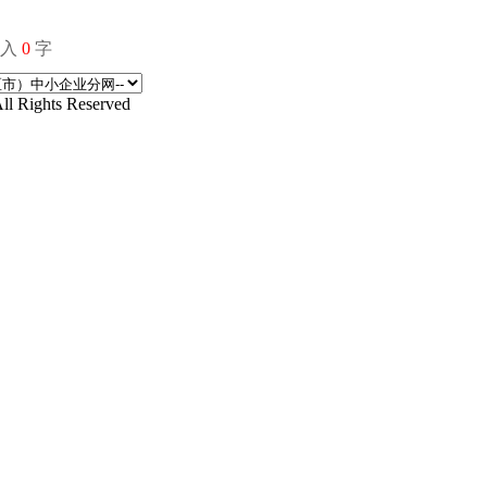
输入
0
字
ights Reserved